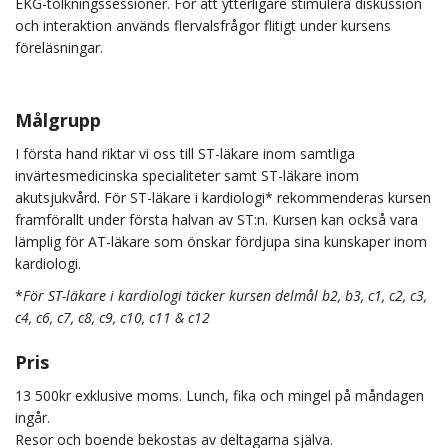
EKG-tolkningssessioner. För att ytterligare stimulera diskussion
och interaktion används flervalsfrågor flitigt under kursens
föreläsningar.
Målgrupp
I första hand riktar vi oss till ST-läkare inom samtliga
invärtesmedicinska specialiteter samt ST-läkare inom
akutsjukvård. För ST-läkare i kardiologi* rekommenderas kursen
framförallt under första halvan av ST:n. Kursen kan också vara
lämplig för AT-läkare som önskar fördjupa sina kunskaper inom
kardiologi.
*
För ST-läkare i kardiologi täcker kursen delmål b2, b3, c1, c2, c3,
c4, c6, c7, c8, c9, c10, c11 & c12
Pris
13 500kr exklusive moms. Lunch, fika och mingel på måndagen
ingår.
Resor och boende bekostas av deltagarna själva.