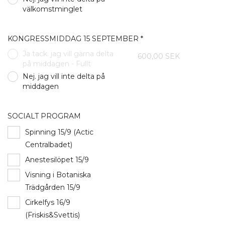
välkomstminglet
KONGRESSMIDDAG 15 SEPTEMBER *
Ja tack. jag vill gärna delta
600,00 SEK
på middagen - Fullt
Nej. jag vill inte delta på
middagen
SOCIALT PROGRAM
Spinning 15/9 (Actic
Centralbadet)
Anestesilöpet 15/9
Visning i Botaniska
Trädgården 15/9
Cirkelfys 16/9
(Friskis&Svettis)