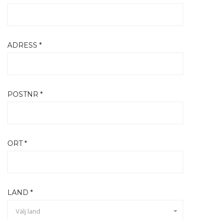
ADRESS *
POSTNR *
ORT *
LAND *
Välj land