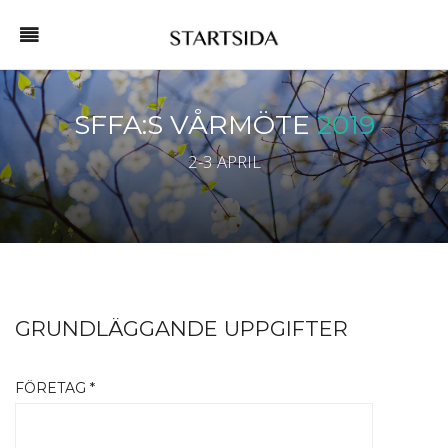
SFFA:S VÅRMÖTE
2019
2-3 APRIL
GRUNDLÄGGANDE UPPGIFTER
FÖRETAG *