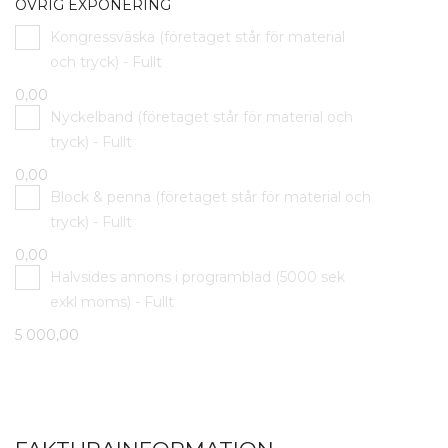
ÖVRIG EXPONERING
Kongressväska (företaget står för material
och tryck) - Fullt
0,00
Nyckelband (företaget står för material och
tryck) - Fullt
0,00
Block & penna (företaget står för material och
tryck) - Fullt
0,00
Halvsides annons i programblad (5000 sek
exkl moms) - Fullt
5 000,00