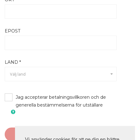
EPOST
LAND *
Välj land
Jag accepterar betalningsvillkoren och de
generella bestämmelserna för utställare
Tyvärr är alla montrar redan bokade.
Vi använder cookies för att ge dig en bättre