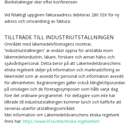
återbetalningar sker efter konferensen.
Vid felaktigt uppgiven fakturaadress debiteras 280 SEK för ny
adress och omsändning av faktura.
TILLTRÄDE TILL INDUSTRIUTSTÄLLNINGEN
Området med läkemedelsföretagens montrar,
”industriutställningen” är endast öppna för anställda inom
läkemedelsindustrin, läkare, forskare och annan hälso-och
sjukvårdspersonal. Detta beror på att Läkemedelsbranschens
etiska regelverk skiljer på information och marknadsföring av
läkemedel som är avsedd för personal och information avsedd
för allmänheten. Begränsningen gäller också Minglet/tipsrundan
på onsdagen och de företagssymposier som hålls varje dag
före det ordinarie programmet. För deltagare som inte har
tillträde till industriutställningen kommer lunch och kaffe/te att
serveras utanför utställningsområdet.
Mer information om Läkemedelsbranschens etiska regelverk
finns här:
https://www.lif.se/etik/etiska-regelverket/