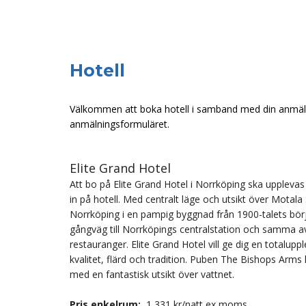
Hotell
Välkommen att boka hotell i samband med din anmälan 
anmälningsformuläret.
Elite Grand Hotel
Att bo på Elite Grand Hotel i Norrköping ska uppleva
in på hotell. Med centralt läge och utsikt över Motala 
Norrköping i en pampig byggnad från 1900-talets bör
gångväg till Norrköpings centralstation och samma av
restauranger. Elite Grand Hotel vill ge dig en totalupp
kvalitet, flärd och tradition. Puben The Bishops Arms 
med en fantastisk utsikt över vattnet.
Pris enkelrum:
1 331 kr/natt ex moms