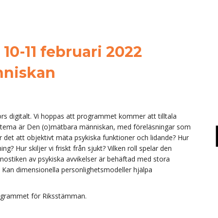
L
10-11 februari 2022
nniskan
digitalt. Vi hoppas att programmet kommer att tilltala
s tema är Den (o)mätbara människan, med föreläsningar som
r det att objektivt mäta psykiska funktioner och lidande? Hur
g? Hur skiljer vi friskt från sjukt? Vilken roll spelar den
gnostiken av psykiska avvikelser är behäftad med stora
. Kan dimensionella personlighetsmodeller hjälpa
ogrammet för Riksstämman.