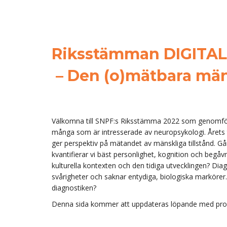
Riksstämman
DIGITA
– Den (o)mätbara mä
Välkomna till SNPF:s Riksstämma 2022 som genomförs 
många som är intresserade av neuropsykologi. Året
ger perspektiv på mätandet av mänskliga tillstånd. Gå
kvantifierar vi bäst personlighet, kognition och begåvnin
kulturella kontexten och den tidiga utvecklingen? Dia
svårigheter och saknar entydiga, biologiska markörer
diagnostiken?
Denna sida kommer att uppdateras löpande med pr