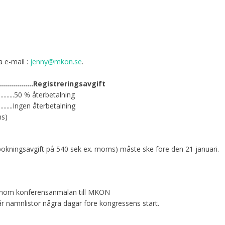
a e-mail :
jenny@mkon.se
.
……………………………Registreringsavgift
..............50 % återbetalning
............Ingen återbetalning
ms)
vbokningsavgift på 540 sek ex. moms) måste ske före den 21 januari.
genom konferensanmälan till MKON
år namnlistor några dagar före kongressens start.