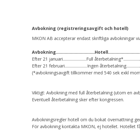
Avbokning (registreringsavgift och hotell)
MKON AB accepterar endast skriftliga avbokningar vi
Avbokning...............................Hotell………
Efter 21 januari.........................Full återbetalning*.............
Efter 21 februari........................Ingen återbetalning...........
(*avbokningsavgift tillkommer med 540 sek exkl mo
Viktigt: Avbokning med full återbetalning (utom en a
Eventuell återbetalning sker efter kongressen.
Avbokningsregler hotell om du bokat övernattning 
För avbokning kontakta MKON, ej hotellet. Hotellet f