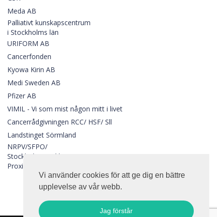
Meda AB
Palliativt kunskapscentrum
i Stockholms län
URIFORM AB
Cancerfonden
Kyowa Kirin AB
Medi Sweden AB
Pfizer AB
VIMIL - Vi som mist någon mitt i livet
Cancerrådgivningen RCC/ HSF/ Sll
Landstinget Sörmland
NRPV/SFPO/
Stockholms sjukhem/Ersta
Proxident AB
Vi använder cookies för att ge dig en bättre
upplevelse av vår webb.
Jag förstår