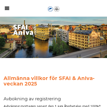
Allmänna villkor för SFAI & AnIva-
veckan 2025
Avbokning av registrering
Avbokning mottagen senast den
1 juni
å
terbetalas med 100%*