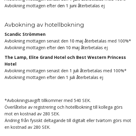
Avbokning mottagen efter d
en 1 juni åt
erbetalas ej
Avbokning av hotellbokning
Scandic Strömmen
Avbokning mottagen senast den
10 maj
å
terbetalas med 100%*
Avbokning mottagen efter d
en 10 maj åt
erbetalas ej
The Lamp, Elite Grand Hotel och Best Western Princess
Hotel
Avbokning mottagen senast den
1 juli
å
terbetalas med 100%*
Avbokning mottagen efter d
en 1 juli åt
erbetalas ej
*Avbokningsavgift tillkommer med 540 SEK.
Överlåtelse av registrering och hotellbokning till kollega görs
mot en kostnad av 280 SEK.
Ändring från fysiskt deltagande till digitalt eller tvärtom görs mot
en kostnad av 280 SEK.