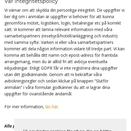
Vår integritetspolicy
Vi värnar om att skydda din personliga integritet. De uppgifter vi
ber dig om i anmälan är uppgifter vi behöver för att kunna
genomföra mötet, logistiken, login, betalningar etc på korrekt
sätt. Vi kommer att lämna relevant information med våra
samarbetspartners (resebyrå/hotell/anläggning och industri)
med samma syfte. Varken vi eller våra samarbetspartners
kommer att dela någon information vidare till tredje part. Vi kan
komma att behålla ditt namn och epost-adress för framtida
arrangemang, men du är alltid fri att avböja eventuella
inbjudningar. Enligt GDPR får vi inte registrera dina uppgifter
utan ditt godkännande. Genom att ni bekräftar våra
avbokningsregler och sedan klickar på knappen ”Slutför
anmälan” i våra formulär godkänner du att vi lagrar dina
uppgifter för ovanstående ändamål.
För mer information,
läs här
.
Alla priserna ovan är exkl. moms.