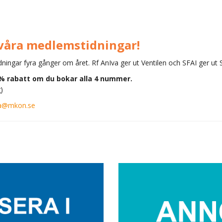
våra medlemstidningar!
ingar fyra gånger om året. Rf AnIva ger ut Ventilen och SFAI ger ut 
0% rabatt om du bokar alla 4 nummer.
)
ta@mkon.se