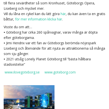
till flera sevärdheter så som Kronhuset, Göteborgs Opera,
Liseberg och mycket mer.
Vill du låna en cykel kan du lätt göra
här
, du kan även ta en gratis
båttur,
för mer information klicka här
.
Visste du om att…
•
Göteborg har cirka 260 spårvagnar, varav många är döpta
efter göteborgarna.
•
Jimi Hendrix var ett fan av Göteborgs berömda nöjespark
Liseberg och återvände för att njuta av attraktionerna så många
som sju gånger.
•
2021 utsåg Lonely Planet Göteborg till ”bästa hållbara
stadsvistelse”
www.ilovegoteborg.se
www.goteborg.com