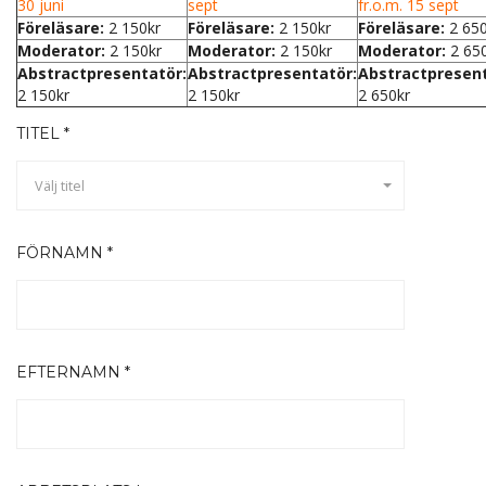
30 juni
sept
fr.o.m. 15 sept
Föreläsare:
2 150kr
Föreläsare:
2 150kr
Föreläsare:
2 650
Moderator:
2 150kr
Moderator:
2 150kr
Moderator:
2 65
Abstractpresentatör:
Abstractpresentatör:
Abstractpresent
2 150kr
2 150kr
2 650kr
TITEL *
Välj titel
FÖRNAMN *
EFTERNAMN *