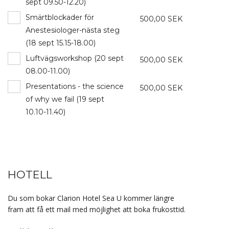
sept 09.50-12.20)
Smärtblockader för
500,00 SEK
Anestesiologer-nästa steg
(18 sept 15.15-18.00)
Luftvägsworkshop (20 sept
500,00 SEK
08.00-11.00)
Presentations - the science
500,00 SEK
of why we fail (19 sept
10.10-11.40)
HOTELL
Du som bokar Clarion Hotel Sea U kommer längre
fram att få ett mail med möjlighet att boka frukosttid.