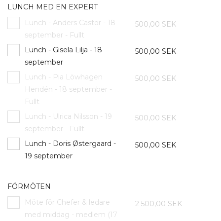
LUNCH MED EN EXPERT
Lunch - Anders Castor - 18
500,00 SEK
september - Fullt
Lunch - Gisela Lilja - 18
500,00 SEK
september
Lunch - Pia Löwhagen
500,00 SEK
Hendén - 18 september -
Fullt
Lunch - Ulrica Nilsson - 19
500,00 SEK
september - Fullt
Lunch - Doris Østergaard -
500,00 SEK
19 september
FÖRMÖTEN
Möte för Chefer & ledare
2 500,00 SEK
med middag - medlem (17