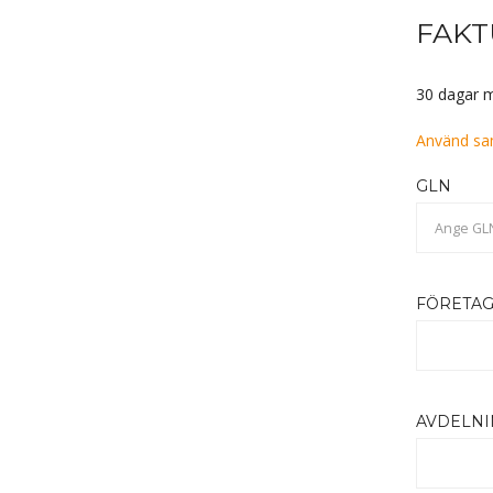
FAK
30 dagar m
Använd sa
GLN
Ange GL
FÖRETAG
AVDELN