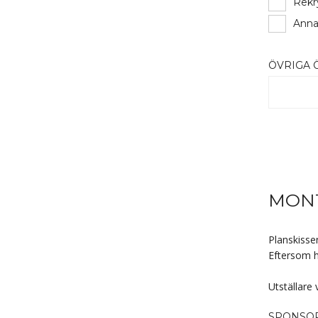
Rekr
Anna
ÖVRIGA 
MONT
Planskissen
Eftersom h
Utställare
SPONSOR