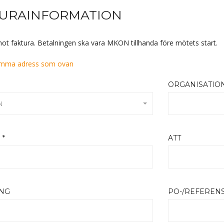
TURAINFORMATION
ot faktura. Betalningen ska vara MKON tillhanda före mötets start.
mma adress som ovan
ORGANISATIO
N
 *
ATT
ING
PO-/REFERE