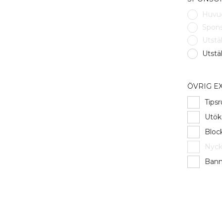
Huvud
Spons
Utstäl
Utstä
ÖVRIG E
Tips
Utök
Bloc
Nyck
Bann