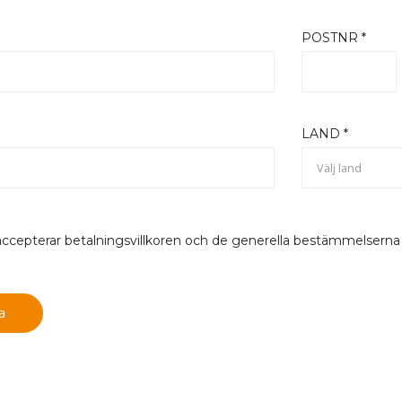
*
POSTNR *
LAND *
Välj land
accepterar betalningsvillkoren och de generella bestämmelserna f
a