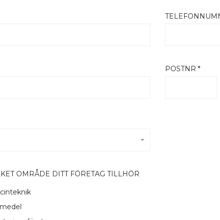
TELEFONNUMM
*
POSTNR *
LKET OMRÅDE DITT FÖRETAG TILLHÖR
cinteknik
emedel