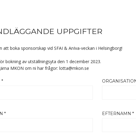
NDLÄGGANDE UPPGIFTER
att boka sponsorskap vid SFAI & AnIva-veckan i Helsingborg!
för bokning av utställningsyta den 1 december 2023.
gärna MKON om ni har frågor: lotta@mkon.se
 *
ORGANISATION
 *
EFTERNAMN *