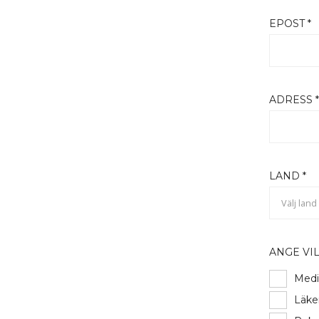
EPOST *
ADRESS 
LAND *
Välj land
ANGE VI
Medi
Läk