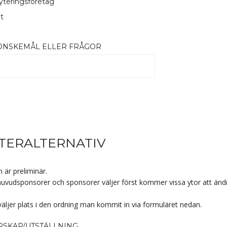
yteringsföretag
t
ÖNSKEMÅL ELLER FRÅGOR
ERALTERNATIV
 är preliminär.
uvudsponsorer och sponsorer väljer först kommer vissa ytor att ändras
 väljer plats i den ordning man kommit in via formuläret nedan.
SKAP/UTSTÄLLNING