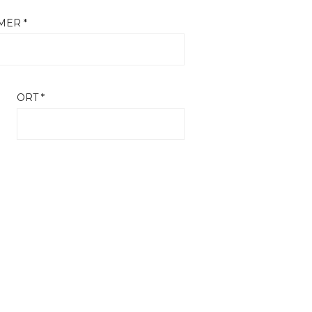
ER *
ORT *