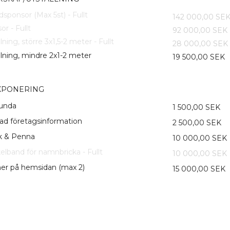
sponsor (Max 5st) - Fullt
142 000,00 SE
or - Fullt
92 000,00 SEK
lning, större 3x1,5-2 meter - Fullt
28 000,00 SEK
llning, mindre 2x1-2 meter
19 500,00 SEK
XPONERING
runda
1 500,00 SEK
ad företagsinformation
2 500,00 SEK
k & Penna
10 000,00 SEK
elband för namnbricka - Fullt
10 000,00 SEK
er på hemsidan (max 2)
15 000,00 SEK