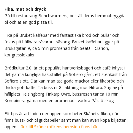
Fika, mat och dryck
Gå till restaurang Benchwarmers, beställ deras hemmabryggda
öl och ät en god pizza till.
Fika på Bruket kaffebar med fantastiska bröd och bullar och
fokus på hållbara råvaror i säsong. Bruket kaffebar ligger på
Bruksgatan 9, ca 5 min promenad från SeaU – Clarion,
kongresslokalen.
Brödkultur 2.0. är ett populärt hantverksbageri och café inhyst i
det gamla kungliga häststallet på Sofiero gård, ett stenkast från
Sofiero slott. Där kan man äta goda mackor eller fikabröd och
dricka gott kaffe. Ta buss nr 8 i riktning mot Hittarp. Stig av på
hållplats Helsingborg Tinkarp Övre, bussresan tar ca 10 min.
Kombinera gärna med en promenad i vackra Pålsjö skog.
Ett tips är att ladda ner appen som heter Skånetrafiken, där
finns buss- och tågtidtabeller samt man kan även köpa biljetter i
appen.
Länk till Skånetrafikens hemsida finns här
.