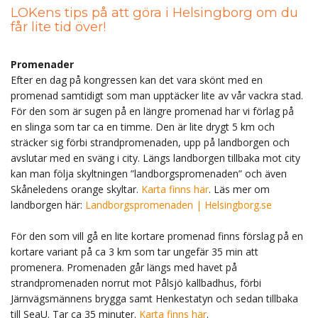
LOKens tips på att göra i Helsingborg om du
får lite tid över!
Promenader
Efter en dag på kongressen kan det vara skönt med en
promenad samtidigt som man upptäcker lite av vår vackra stad.
För den som är sugen på en längre promenad har vi förlag på
en slinga som tar ca en timme. Den är lite drygt 5 km och
sträcker sig förbi strandpromenaden, upp på landborgen och
avslutar med en sväng i city. Längs landborgen tillbaka mot city
kan man följa skyltningen ”landborgspromenaden” och även
Skåneledens orange skyltar.
Karta finns här
. Läs mer om
landborgen här:
Landborgspromenaden | Helsingborg.se
För den som vill gå en lite kortare promenad finns förslag på en
kortare variant på ca 3 km som tar ungefär 35 min att
promenera. Promenaden går längs med havet på
strandpromenaden norrut mot Pålsjö kallbadhus, förbi
Järnvägsmännens brygga samt Henkestatyn och sedan tillbaka
till SeaU. Tar ca 35 minuter.
Karta finns här
.