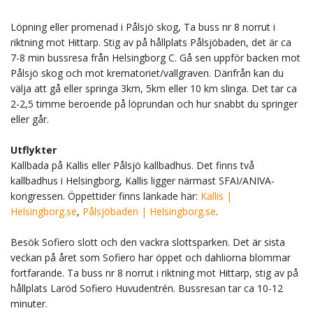
Löpning eller promenad i Pålsjö skog, Ta buss nr 8 norrut i
riktning mot Hittarp. Stig av på hållplats Pålsjöbaden, det är ca
7-8 min bussresa från Helsingborg C. Gå sen uppför backen mot
Pålsjö skog och mot krematoriet/vallgraven. Därifrån kan du
välja att gå eller springa 3km, 5km eller 10 km slinga. Det tar ca
2-2,5 timme beroende på löprundan och hur snabbt du springer
eller går.
Utflykter
Kallbada på Kallis eller Pålsjö kallbadhus. Det finns två
kallbadhus i Helsingborg, Kallis ligger närmast SFAI/ANIVA-
kongressen. Öppettider finns länkade här:
Kallis |
Helsingborg.se
,
Pålsjöbaden | Helsingborg.se
.
Besök Sofiero slott och den vackra slottsparken. Det är sista
veckan på året som Sofiero har öppet och dahliorna blommar
fortfarande. Ta buss nr 8 norrut i riktning mot Hittarp, stig av på
hållplats Laröd Sofiero Huvudentrén. Bussresan tar ca 10-12
minuter.